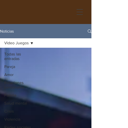
Noticias
Video Juegos
Todas las
entradas
Pareja
Amor
Relaciones
personales
Familia
Salud mental
Crisis
Violencia
Redes sociales