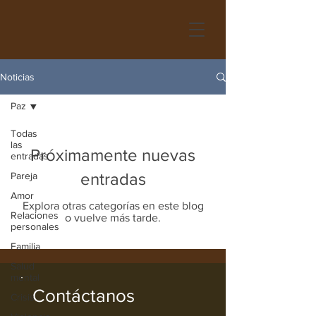
Noticias
Paz
Todas
las
Próximamente nuevas
entradas
entradas
Pareja
Amor
Explora otras categorías en este blog
Relaciones
o vuelve más tarde.
personales
Familia
Salud
mental
Contáctanos
Crisis