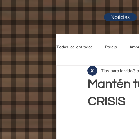
Noticias
Todas las entradas
Pareja
Amo
Tips para la vida
3 
Redes sociales
Video Juegos
Mantén t
CRISIS