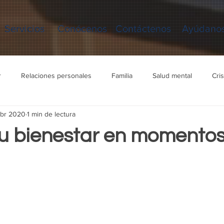
Servicios
Conócenos
Contáctenos
Ayúdano
r
Relaciones personales
Familia
Salud mental
Cris
abr 2020
1 min de lectura
Estrés
Miedo
Ansiedad
Paz
u bienestar en momentos