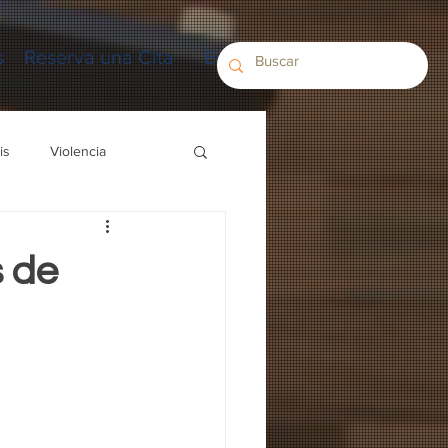
s
Reserva una Cita
Eventos
is
Violencia
 de